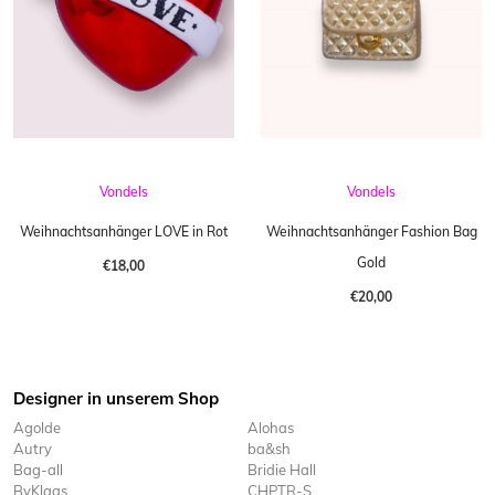
Vondels
Vondels
Weihnachtsanhänger LOVE in Rot
Weihnachtsanhänger Fashion Bag
Gold
€18,00
€20,00
Designer in unserem Shop
Agolde
Alohas
Autry
ba&sh
Bag-all
Bridie Hall
ByKlaas
CHPTR-S