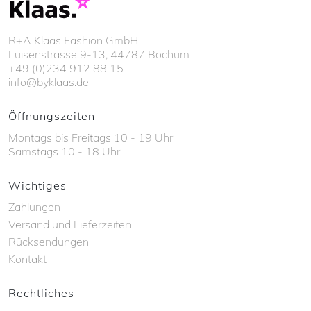
R+A Klaas Fashion GmbH
Luisenstrasse 9-13, 44787 Bochum
+49 (0)234 912 88 15
info@byklaas.de
Öffnungszeiten
Montags bis Freitags 10 - 19 Uhr
Samstags 10 - 18 Uhr
Wichtiges
Zahlungen
Versand und Lieferzeiten
Rücksendungen
Kontakt
Rechtliches