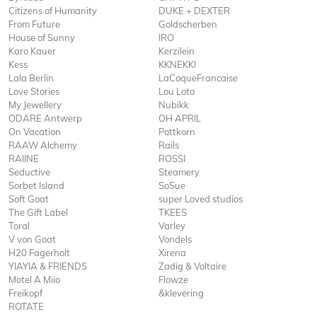
Citizens of Humanity
DUKE + DEXTER
From Future
Goldscherben
House of Sunny
IRO
Karo Kauer
Kerzilein
Kess
KKNEKKI
Lala Berlin
LaCoqueFrancaise
Love Stories
Lou Loto
My Jewellery
Nubikk
ODARE Antwerp
OH APRIL
On Vacation
Pottkorn
RAAW Alchemy
Rails
RAIINE
ROSSI
Seductive
Steamery
Sorbet Island
SoSue
Soft Goat
super Loved studios
The Gift Label
TKEES
Toral
Varley
V von Goat
Vondels
H20 Fagerholt
Xirena
YIAYIA & FRIENDS
Zadig & Voltaire
Motel A Miio
Flowze
Freikopf
&klevering
ROTATE