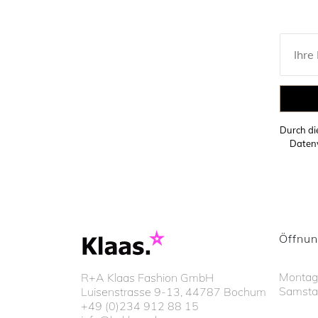
Durch d
Datenv
Öffnun
Montags
R+A Klaas Fashion GmbH
Samsta
Luisenstrasse 9-13, 44787 Bochum
+49 (0)234 912 88 15