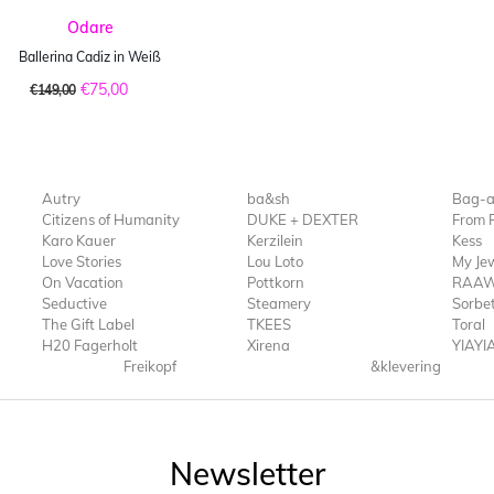
Odare
Ballerina Cadiz in Weiß
€75,00
€149,00
Autry
ba&sh
Bag-a
Citizens of Humanity
DUKE + DEXTER
From 
Karo Kauer
Kerzilein
Kess
Love Stories
Lou Loto
My Jew
On Vacation
Pottkorn
RAAW
Seductive
Steamery
Sorbet
The Gift Label
TKEES
Toral
H20 Fagerholt
Xirena
YIAYI
Freikopf
&klevering
Newsletter