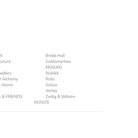
ll
Bridie Hall
Future
Goldscherben
KKNEKKI
ellery
Nubikk
 Alchemy
Rails
 Island
SoSue
Varley
A & FRIENDS
Zadig & Voltaire
ROTATE