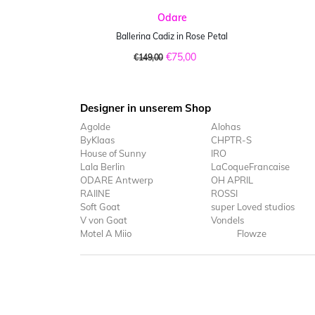
Odare
Ballerina Cadiz in Rose Petal
€75,00
€149,00
Designer in unserem Shop
Agolde
Alohas
ByKlaas
CHPTR-S
House of Sunny
IRO
Lala Berlin
LaCoqueFrancaise
ODARE Antwerp
OH APRIL
RAIINE
ROSSI
Soft Goat
super Loved studios
V von Goat
Vondels
Motel A Miio
Flowze