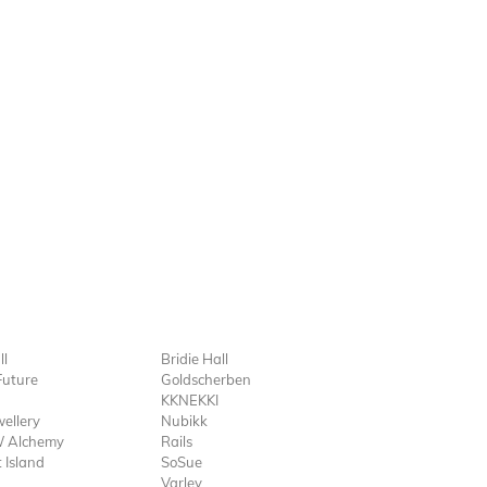
ll
Bridie Hall
Future
Goldscherben
KKNEKKI
ellery
Nubikk
 Alchemy
Rails
 Island
SoSue
Varley