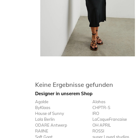
Keine Ergebnisse gefunden
Designer in unserem Shop
Agolde
Alohas
ByKlaas
CHPTR-S
House of Sunny
IRO
Lala Berlin
LaCoqueFrancaise
ODARE Antwerp
OH APRIL
RAIINE
ROSSI
Soft Goat
super Loved studios