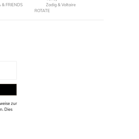
A & FRIENDS
Zadig & Voltaire
ROTATE
weise zur
n. Dies