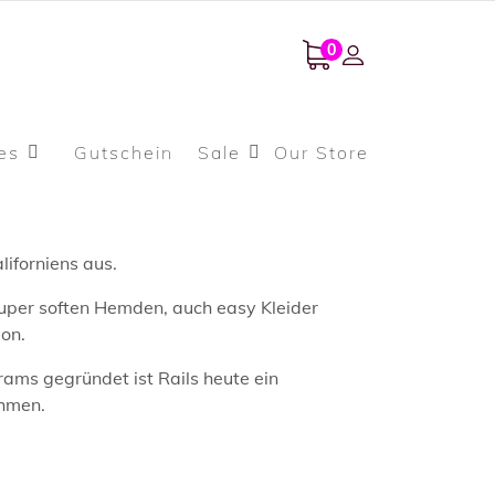
0
es
Gutschein
Sale
Our Store
liforniens aus.
 super soften Hemden, auch easy Kleider
ion.
rams gegründet ist Rails heute ein
ehmen.