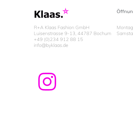
Öffnun
Montags
R+A Klaas Fashion GmbH
Samsta
Luisenstrasse 9-13, 44787 Bochum
+49 (0)234 912 88 15
info@byklaas.de