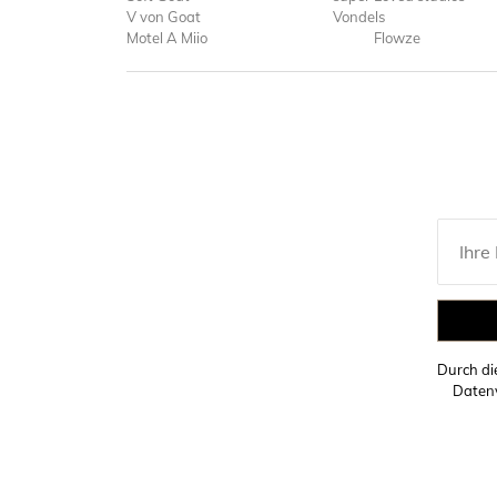
V von Goat
Vondels
Motel A Miio
Flowze
Durch d
Datenv