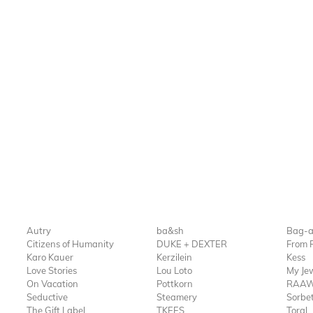
Autry
ba&sh
Bag-a
Citizens of Humanity
DUKE + DEXTER
From 
Karo Kauer
Kerzilein
Kess
Love Stories
Lou Loto
My Jew
On Vacation
Pottkorn
RAAW
Seductive
Steamery
Sorbet
The Gift Label
TKEES
Toral