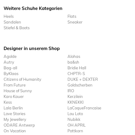
Weitere Schuhe Kategorien
Heels
Flats
Sandalen
Sneaker
Stiefel & Boots
Designer in unserem Shop
Agolde
Alohas
Autry
ba&sh
Bag-all
Bridie Hall
ByKlaas
CHPTR-S
Citizens of Humanity
DUKE + DEXTER
From Future
Goldscherben
House of Sunny
IRO
Karo Kauer
Kerzilein
Kess
KKNEKKI
Lala Berlin
LaCoqueFrancaise
Love Stories
Lou Loto
My Jewellery
Nubikk
ODARE Antwerp
OH APRIL
On Vacation
Pottkorn