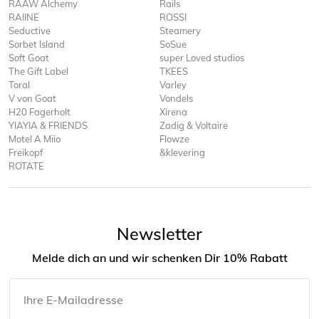
RAAW Alchemy
Rails
RAIINE
ROSSI
Seductive
Steamery
Sorbet Island
SoSue
Soft Goat
super Loved studios
The Gift Label
TKEES
Toral
Varley
V von Goat
Vondels
H20 Fagerholt
Xirena
YIAYIA & FRIENDS
Zadig & Voltaire
Motel A Miio
Flowze
Freikopf
&klevering
ROTATE
Newsletter
Melde dich an und wir schenken Dir 10% Rabatt