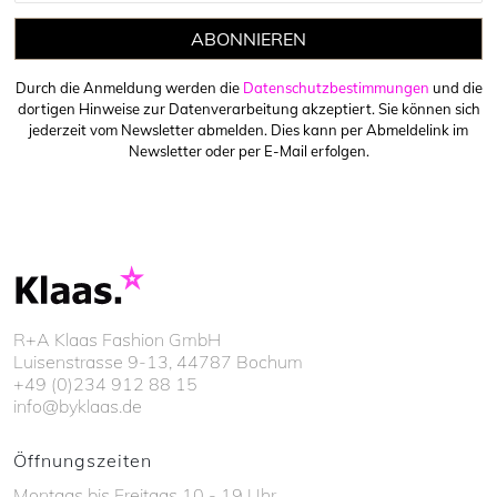
ABONNIEREN
Durch die Anmeldung werden die
Datenschutzbestimmungen
und die
dortigen Hinweise zur Datenverarbeitung akzeptiert. Sie können sich
jederzeit vom Newsletter abmelden. Dies kann per Abmeldelink im
Newsletter oder per E-Mail erfolgen.
R+A Klaas Fashion GmbH
Luisenstrasse 9-13, 44787 Bochum
+49 (0)234 912 88 15
info@byklaas.de
Öffnungszeiten
Montags bis Freitags 10 - 19 Uhr