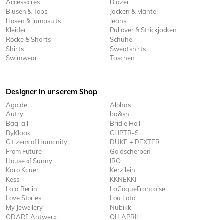
Accessoires
Blazer
Blusen & Tops
Jacken & Mäntel
Hosen & Jumpsuits
Jeans
Kleider
Pullover & Strickjacken
Röcke & Shorts
Schuhe
Shirts
Sweatshirts
Swimwear
Taschen
Designer in unserem Shop
Agolde
Alohas
Autry
ba&sh
Bag-all
Bridie Hall
ByKlaas
CHPTR-S
Citizens of Humanity
DUKE + DEXTER
From Future
Goldscherben
House of Sunny
IRO
Karo Kauer
Kerzilein
Kess
KKNEKKI
Lala Berlin
LaCoqueFrancaise
Love Stories
Lou Loto
My Jewellery
Nubikk
ODARE Antwerp
OH APRIL