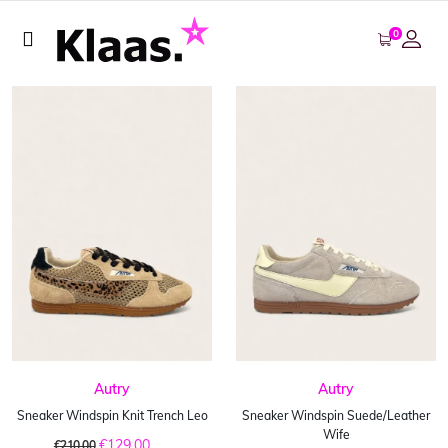
0
Autry
Autry
Sneaker Windspin Knit Trench Leo
Sneaker Windspin Suede/Leather
Wife
€129,00
€210,00