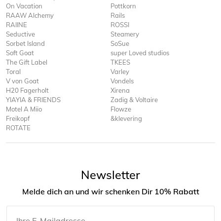
On Vacation
Pottkorn
RAAW Alchemy
Rails
RAIINE
ROSSI
Seductive
Steamery
Sorbet Island
SoSue
Soft Goat
super Loved studios
The Gift Label
TKEES
Toral
Varley
V von Goat
Vondels
H20 Fagerholt
Xirena
YIAYIA & FRIENDS
Zadig & Voltaire
Motel A Miio
Flowze
Freikopf
&klevering
ROTATE
Newsletter
Melde dich an und wir schenken Dir 10% Rabatt