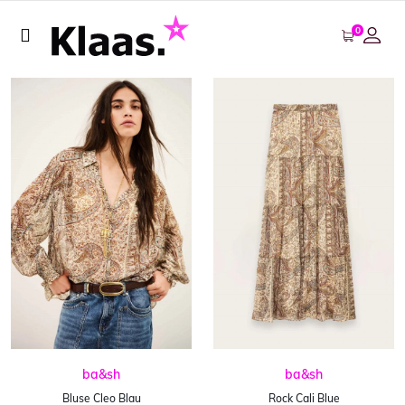
0
ba&sh
ba&sh
Rock Cali Blue
Bluse Cleo Blau