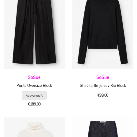
SoSue
SoSue
Pants Oversize Black
Shirt Turtle Jersey Rib Black
€99,00
€189,00