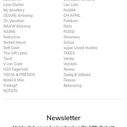
Love Stories
Lou Loto
My Jewellery
Nubikk
ODARE Antwerp
OH APRIL
On Vacation
Pottkorn
RAAW Alchemy
Rails
RAIINE
ROSSI
Seductive
Steamery
Sorbet Island
SoSue
Soft Goat
super Loved studios
The Gift Label
TKEES
Toral
Varley
V von Goat
Vondels
H20 Fagerholt
Xirena
YIAYIA & FRIENDS
Zadig & Voltaire
Motel A Miio
Flowze
Freikopf
&klevering
ROTATE
Newsletter