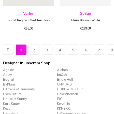
Varley
SoSue
T-Shirt Regina Fitted Tee Black
Bluse Balloon White
€55,00
€199,00
1
2
3
4
5
6
7
8
Designer in unserem Shop
Agolde
Alohas
Autry
ba&sh
Bag-all
Bridie Hall
ByKlaas
CHPTR-S
Citizens of Humanity
DUKE + DEXTER
From Future
Goldscherben
House of Sunny
IRO
Karo Kauer
Kerzilein
Kess
KKNEKKI
Lala Berlin
LaCoqueFrancaise