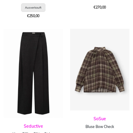
€270,00
€250,00
SoSue
Seductive
Bluse Bow Check