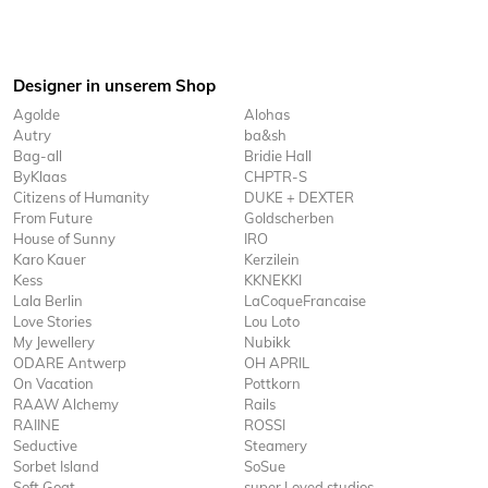
Designer in unserem Shop
Agolde
Alohas
Autry
ba&sh
Bag-all
Bridie Hall
ByKlaas
CHPTR-S
Citizens of Humanity
DUKE + DEXTER
From Future
Goldscherben
House of Sunny
IRO
Karo Kauer
Kerzilein
Kess
KKNEKKI
Lala Berlin
LaCoqueFrancaise
Love Stories
Lou Loto
My Jewellery
Nubikk
ODARE Antwerp
OH APRIL
On Vacation
Pottkorn
RAAW Alchemy
Rails
RAIINE
ROSSI
Seductive
Steamery
Sorbet Island
SoSue
Soft Goat
super Loved studios