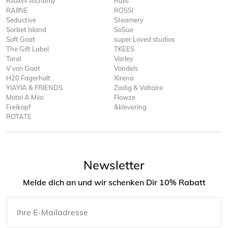
RAAW Alchemy
Rails
RAIINE
ROSSI
Seductive
Steamery
Sorbet Island
SoSue
Soft Goat
super Loved studios
The Gift Label
TKEES
Toral
Varley
V von Goat
Vondels
H20 Fagerholt
Xirena
YIAYIA & FRIENDS
Zadig & Voltaire
Motel A Miio
Flowze
Freikopf
&klevering
ROTATE
Newsletter
Melde dich an und wir schenken Dir 10% Rabatt