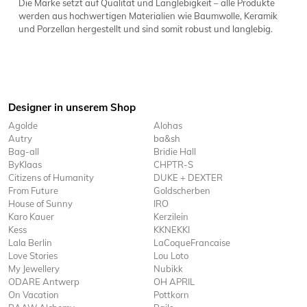
Die Marke setzt auf Qualität und Langlebigkeit – alle Produkte
werden aus hochwertigen Materialien wie Baumwolle, Keramik
und Porzellan hergestellt und sind somit robust und langlebig.
Designer in unserem Shop
Agolde
Alohas
Autry
ba&sh
Bag-all
Bridie Hall
ByKlaas
CHPTR-S
Citizens of Humanity
DUKE + DEXTER
From Future
Goldscherben
House of Sunny
IRO
Karo Kauer
Kerzilein
Kess
KKNEKKI
Lala Berlin
LaCoqueFrancaise
Love Stories
Lou Loto
My Jewellery
Nubikk
ODARE Antwerp
OH APRIL
On Vacation
Pottkorn