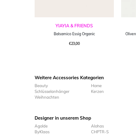
YIAYIA & FRIENDS
Balsamico Essig Organic
Oliven
€23,00
Weitere Accessories Kategorien
Beauty
Home
Schlüsselanhänger
Kerzen
Weihnachten
Designer in unserem Shop
Agolde
Alohas
ByKlaas
CHPTR-S