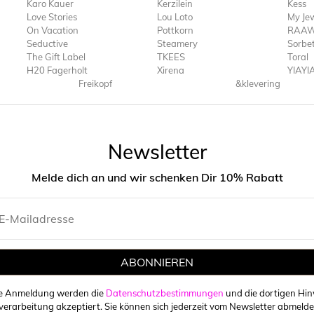
Karo Kauer
Kerzilein
Kess
Love Stories
Lou Loto
My Jew
On Vacation
Pottkorn
RAAW
Seductive
Steamery
Sorbet
The Gift Label
TKEES
Toral
H20 Fagerholt
Xirena
YIAYI
Freikopf
&klevering
Newsletter
Melde dich an und wir schenken Dir 10% Rabatt
ABONNIEREN
ie Anmeldung werden die
Datenschutzbestimmungen
und die dortigen Hin
erarbeitung akzeptiert. Sie können sich jederzeit vom Newsletter abmelde