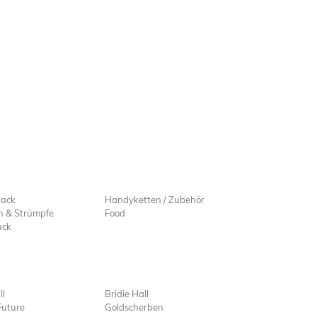
lack
Handyketten / Zubehör
n & Strümpfe
Food
uck
ll
Bridie Hall
Future
Goldscherben