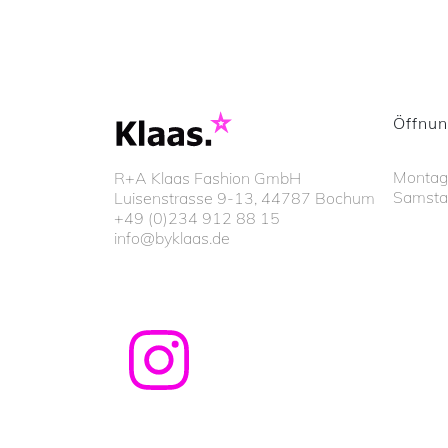
Öffnun
Montags
R+A Klaas Fashion GmbH
Samsta
Luisenstrasse 9-13, 44787 Bochum
+49 (0)234 912 88 15
info@byklaas.de