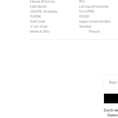
House of Sunny
IRO
Lala Berlin
LaCoqueFrancaise
ODARE Antwerp
OH APRIL
RAIINE
ROSSI
Soft Goat
super Loved studios
V von Goat
Vondels
Motel A Miio
Flowze
Durch d
Datenv