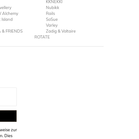
KKNEKKI
ellery
Nubikk
 Alchemy
Rails
 Island
SoSue
Varley
A & FRIENDS
Zadig & Voltaire
ROTATE
weise zur
n. Dies