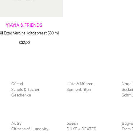
YIAYIA & FRIENDS
öl Extra Vergine kaltgepresst 500 ml
€32,00
Gürtel
Hüte & Mützen
Nagel
Schals & Tücher
Sonnenbrillen
Socke
Geschenke
Schm
Autry
ba&sh
Bag-a
Citizens of Humanity
DUKE + DEXTER
From 