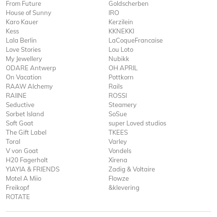
From Future
Goldscherben
House of Sunny
IRO
Karo Kauer
Kerzilein
Kess
KKNEKKI
Lala Berlin
LaCoqueFrancaise
Love Stories
Lou Loto
My Jewellery
Nubikk
ODARE Antwerp
OH APRIL
On Vacation
Pottkorn
RAAW Alchemy
Rails
RAIINE
ROSSI
Seductive
Steamery
Sorbet Island
SoSue
Soft Goat
super Loved studios
The Gift Label
TKEES
Toral
Varley
V von Goat
Vondels
H20 Fagerholt
Xirena
YIAYIA & FRIENDS
Zadig & Voltaire
Motel A Miio
Flowze
Freikopf
&klevering
ROTATE