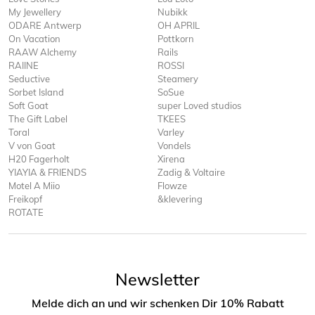
My Jewellery
Nubikk
ODARE Antwerp
OH APRIL
On Vacation
Pottkorn
RAAW Alchemy
Rails
RAIINE
ROSSI
Seductive
Steamery
Sorbet Island
SoSue
Soft Goat
super Loved studios
The Gift Label
TKEES
Toral
Varley
V von Goat
Vondels
H20 Fagerholt
Xirena
YIAYIA & FRIENDS
Zadig & Voltaire
Motel A Miio
Flowze
Freikopf
&klevering
ROTATE
Newsletter
Melde dich an und wir schenken Dir 10% Rabatt