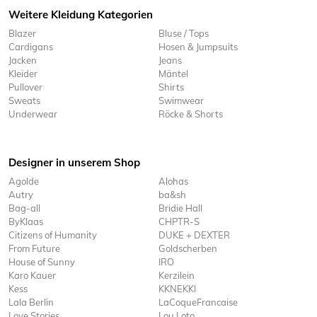
Weitere Kleidung Kategorien
Blazer
Bluse / Tops
Cardigans
Hosen & Jumpsuits
Jacken
Jeans
Kleider
Mäntel
Pullover
Shirts
Sweats
Swimwear
Underwear
Röcke & Shorts
Designer in unserem Shop
Agolde
Alohas
Autry
ba&sh
Bag-all
Bridie Hall
ByKlaas
CHPTR-S
Citizens of Humanity
DUKE + DEXTER
From Future
Goldscherben
House of Sunny
IRO
Karo Kauer
Kerzilein
Kess
KKNEKKI
Lala Berlin
LaCoqueFrancaise
Love Stories
Lou Loto