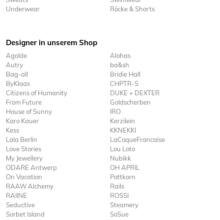
Underwear
Röcke & Shorts
Designer in unserem Shop
Agolde
Alohas
Autry
ba&sh
Bag-all
Bridie Hall
ByKlaas
CHPTR-S
Citizens of Humanity
DUKE + DEXTER
From Future
Goldscherben
House of Sunny
IRO
Karo Kauer
Kerzilein
Kess
KKNEKKI
Lala Berlin
LaCoqueFrancaise
Love Stories
Lou Loto
My Jewellery
Nubikk
ODARE Antwerp
OH APRIL
On Vacation
Pottkorn
RAAW Alchemy
Rails
RAIINE
ROSSI
Seductive
Steamery
Sorbet Island
SoSue