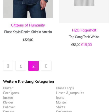
Citizens of Humanity
H2O Fagerholt
Bluse Kayla Denim Shirt in Artesia
Top Gang Tank White
€329,00
€19,00
€55,00
1
2
Weitere Kleidung Kategorien
Blazer
Bluse / Tops
Cardigans
Hosen & Jumpsuits
Jacken
Jeans
Kleider
Mäntel
Pullover
Shirts
Sweats
Swimwear