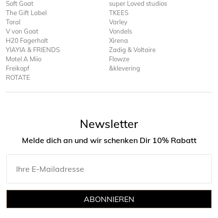
Soft Goat
super Loved studios
The Gift Label
TKEES
Toral
Varley
V von Goat
Vondels
H20 Fagerholt
Xirena
YIAYIA & FRIENDS
Zadig & Voltaire
Motel A Miio
Flowze
Freikopf
&klevering
ROTATE
Newsletter
Melde dich an und wir schenken Dir 10% Rabatt
ABONNIEREN