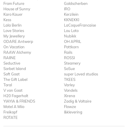
From Future
Goldscherben
House of Sunny
IRO
Karo Kauer
Kerzilein
Kess
KKNEKKI
Lala Berlin
LaCoqueFrancaise
Love Stories
Lou Loto
My Jewellery
Nubikk
ODARE Antwerp
OH APRIL
On Vacation
Pottkorn
RAAW Alchemy
Rails
RAIINE
ROSSI
Seductive
Steamery
Sorbet Island
SoSue
Soft Goat
super Loved studios
The Gift Label
TKEES
Toral
Varley
V von Goat
Vondels
H20 Fagerholt
Xirena
YIAYIA & FRIENDS
Zadig & Voltaire
Motel A Miio
Flowze
Freikopf
&klevering
ROTATE