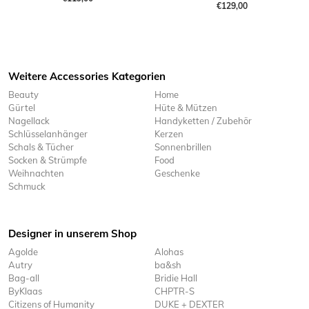
€129,00
Weitere Accessories Kategorien
Beauty
Home
Gürtel
Hüte & Mützen
Nagellack
Handyketten / Zubehör
Schlüsselanhänger
Kerzen
Schals & Tücher
Sonnenbrillen
Socken & Strümpfe
Food
Weihnachten
Geschenke
Schmuck
Designer in unserem Shop
Agolde
Alohas
Autry
ba&sh
Bag-all
Bridie Hall
ByKlaas
CHPTR-S
Citizens of Humanity
DUKE + DEXTER